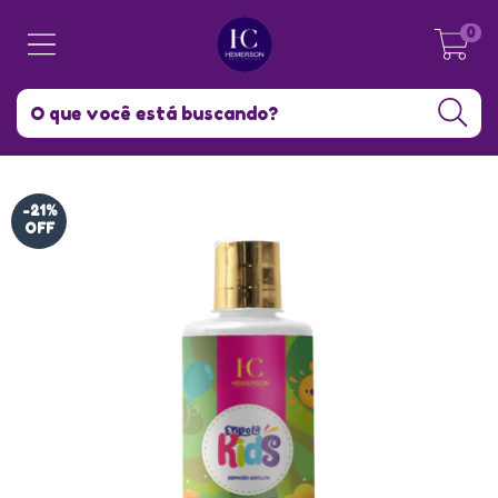
0
-21
%
OFF