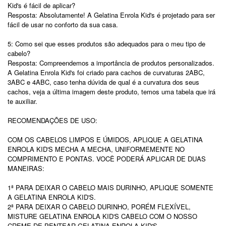
Kid's é fácil de aplicar?
Resposta: Absolutamente! A Gelatina Enrola Kid's é projetado para ser
fácil de usar no conforto da sua casa.
5: Como sei que esses produtos são adequados para o meu tipo de
cabelo?
Resposta: Compreendemos a importância de produtos personalizados.
A Gelatina Enrola Kid's foi criado para cachos de curvaturas 2ABC,
3ABC e 4ABC, caso tenha dúvida de qual é a curvatura dos seus
cachos, veja a última imagem deste produto, temos uma tabela que irá
te auxiliar.
RECOMENDAÇÕES DE USO:
COM OS CABELOS LIMPOS E ÚMIDOS, APLIQUE A GELATINA
ENROLA KID'S MECHA A MECHA, UNIFORMEMENTE NO
COMPRIMENTO E PONTAS. VOCÊ PODERÁ APLICAR DE DUAS
MANEIRAS:
1ª PARA DEIXAR O CABELO MAIS DURINHO, APLIQUE SOMENTE
A GELATINA ENROLA KID'S.
2ª PARA DEIXAR O CABELO DURINHO, PORÉM FLEXÍVEL,
MISTURE GELATINA ENROLA KID'S CABELO COM O NOSSO
CREME DE PENTEAR GELATINA ENROLA KID'S.