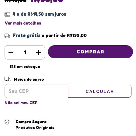
R$48,00
4
x de
R$14,50
sem juros
Ver mais detalhes
Frete grátis
a partir de
R$199,00
613
em estoque
Entregas para o CEP:
ALTERAR CEP
Meios de envio
CALCULAR
Não sei meu CEP
Compra Segura
Produtos Originais.