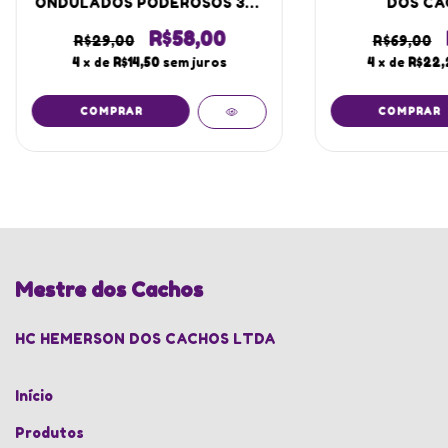
ONDULADOS PODEROSOS 300
DOS CAC
ML
R$58,00
R$29,00
R$69,00
4
x de
R$14,50
sem juros
4
x de
R$22,
Mestre dos Cachos
HC HEMERSON DOS CACHOS LTDA
Início
Produtos